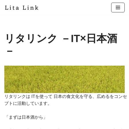
コ
ン
テ
リタリンク －IT×日本酒
ン
ツ
－
へ
ス
キ
ッ
プ
リタリンクは ITを使って 日本の食文化を守る、広めるをコンセ
プトに活動しています。
「まずは日本酒から」